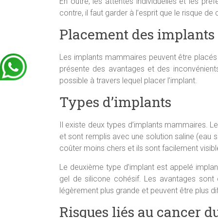
En outre, les attentes individuelles et les pré
contre, il faut garder à l’esprit que le risque de
Placement des implants 
Les implants mammaires peuvent être placés so
présente des avantages et des inconvénients.
possible à travers lequel placer l’implant.
Types d’implants
Il existe deux types d’implants mammaires. Le
et sont remplis avec une solution saline (eau sa
coûter moins chers et ils sont facilement visibl
Le deuxième type d’implant est appelé implant
gel de silicone cohésif. Les avantages sont q
légèrement plus grande et peuvent être plus diff
Risques liés au cancer d