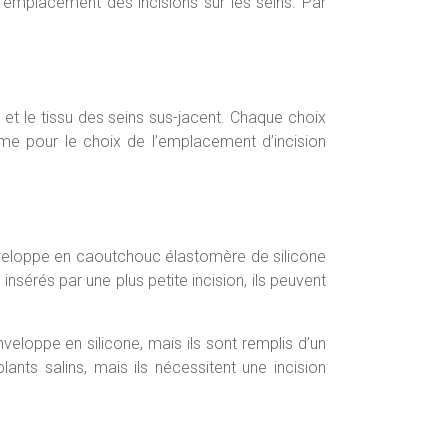
e l’emplacement des incisions sur les seins. Par
et le tissu des seins sus-jacent. Chaque choix
ême pour le choix de l’emplacement d’incision
enveloppe en caoutchouc élastomère de silicone
insérés par une plus petite incision, ils peuvent
eloppe en silicone, mais ils sont remplis d’un
ants salins, mais ils nécessitent une incision