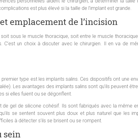
férences personnelles aident le chirurgien, à déterminer la taill
 complications est plus élevé si la taille de l’implant est grande.
et emplacement de l’incision
it sous le muscle thoracique, soit entre le muscle thoracique 
 C’est un choix à discuter avec le chirurgien. Il en va de m
 premier type est les implants salins. Ces dispositifs ont une 
lée). Les avantages des implants salins sont qu’ils peuvent être 
es si elles fuient ou se dégonflent.
 de gel de silicone cohésif. Ils sont fabriqués avec la même env
u’ils se sentent souvent plus doux et plus naturel que les impl
iciles à détecter s’ils se brisent ou se rompent.
u sein