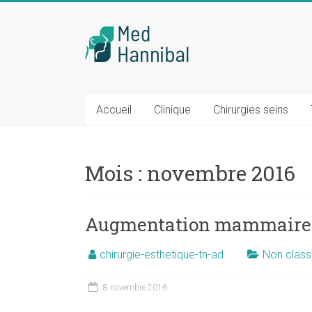
Skip
to
Chirurgie
content
mammaire
Tunisie
Accueil
Clinique
Chirurgies seins
Tél
:
0033
Mois :
novembre 2016
(0)1
84
800
Augmentation mammaire : 
400
chirurgie-esthetique-tn-ad
Non clas
8 novembre 2016