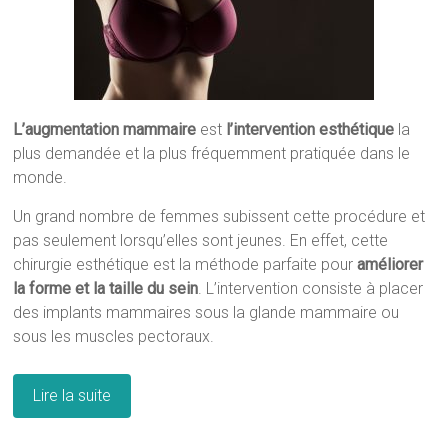
L’augmentation mammaire
est
l’intervention esthétique
la
plus demandée et la plus fréquemment pratiquée dans le
monde.
Un grand nombre de femmes subissent cette procédure et
pas seulement lorsqu’elles sont jeunes. En effet, cette
chirurgie esthétique est la méthode parfaite pour
améliorer
la forme et la taille du sein
. L’intervention consiste à placer
des implants mammaires sous la glande mammaire ou
sous les muscles pectoraux.
Lire la suite