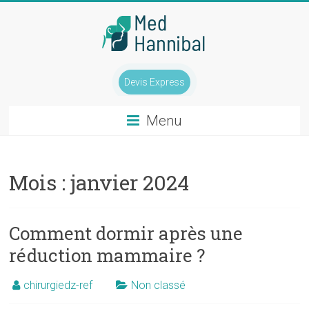
Skip
to
content
Chirurgie
Devis Express
mammaire
Tunisie
Menu
Tél
:
Mois :
janvier 2024
0033
(0)1
84
Comment dormir après une
800
réduction mammaire ?
400
chirurgiedz-ref
Non classé