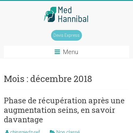
Skip
to
content
Chirurgie
Devis Express
mammaire
Tunisie
Menu
Tél
:
Mois :
décembre 2018
0033
(0)1
84
Phase de récupération après une
800
augmentation seins, en savoir
400
davantage
chirurgiedz-ref
Non classé