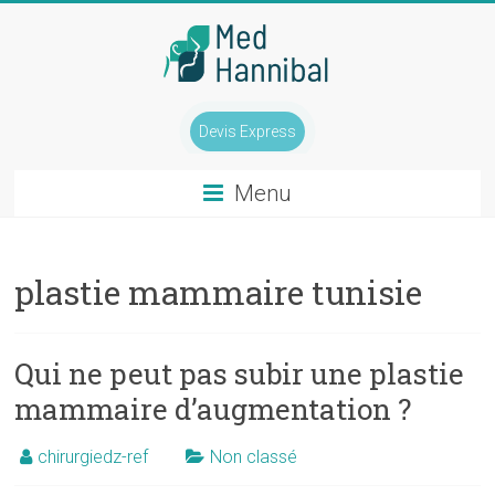
Skip
to
content
Chirurgie
Devis Express
mammaire
Tunisie
Menu
Tél
:
plastie mammaire tunisie
0033
(0)1
84
Qui ne peut pas subir une plastie
800
mammaire d’augmentation ?
400
chirurgiedz-ref
Non classé