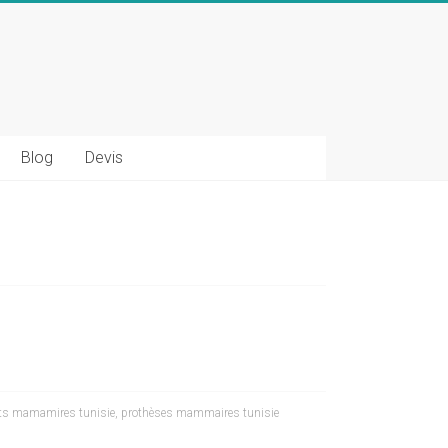
Blog
Devis
ts mamamires tunisie
,
prothèses mammaires tunisie