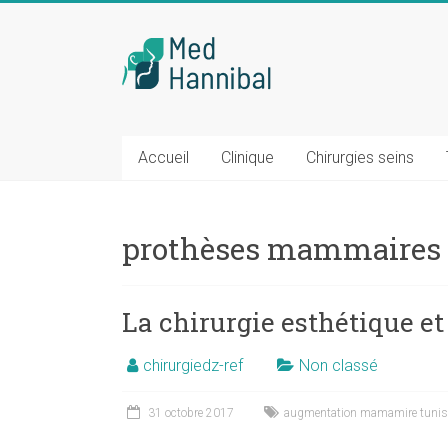
Skip
to
Chirurgie
content
mammaire
Tunisie
Accueil
Clinique
Chirurgies seins
Tél
:
0033
prothèses mammaires 
(0)1
84
800
La chirurgie esthétique et 
400
chirurgiedz-ref
Non classé
31 octobre 2017
augmentation mamamire tunis