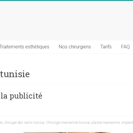
Traitements esthétiques
Nos chirurgiens
Tarifs
FAQ
tunisie
la publicité
ie
,
chirugie des seins tunisie
,
Chirurgie mamamire tunisie; plastie mamamire
,
implan