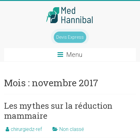
Skip
to
content
Chirurgie
Devis Express
mammaire
Tunisie
Menu
Tél
:
Mois :
novembre 2017
0033
(0)1
84
Les mythes sur la réduction
800
mammaire
400
chirurgiedz-ref
Non classé