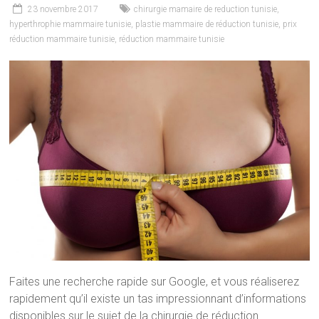
23 novembre 2017
chirurgie mamaire de reduction tunisie
,
hyperthrophie mammaire tunisie
,
plastie mammaire de réduction tunisie
,
prix
réduction mammaire tunisie
,
réduction mammaire tunisie
Faites une recherche rapide sur Google, et vous réaliserez
rapidement qu’il existe un tas impressionnant d’informations
disponibles sur le sujet de la chirurgie de réduction