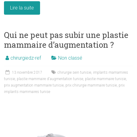
Lire la suite
Qui ne peut pas subir une plastie
mammaire d’augmentation ?
chirurgiedz-ref
Non classé
13 novembre 2017
chirurgie sein tunisie
,
implants mamamires
tunisie
,
plastie mammaire d'augmentation tunise
,
plastie mammaire tunisie
,
prix augmentation mammaire tunisie
,
prix chirurgie mammaire tunisie
,
prix
implants mammaires tunise