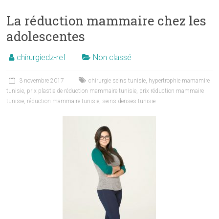
La réduction mammaire chez les
adolescentes
chirurgiedz-ref
Non classé
3 novembre 2017
chirurgie seins tunisie
,
hypertrophie mamamire
tunisie
,
prix plastie de réduction mammaire tunisie
,
prix réduction mammaire
tunisie
,
réduction mammaire tunisie
,
seins denses tunisie