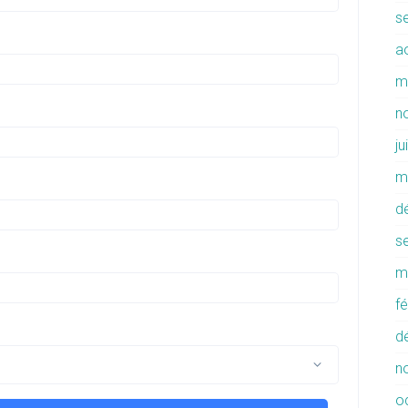
s
a
m
n
ju
m
d
s
m
f
d
n
o