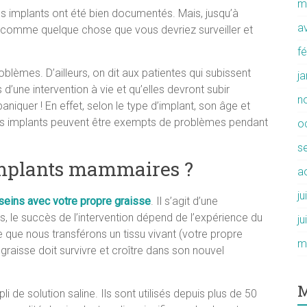
m
des implants ont été bien documentés. Mais, jusqu’à
av
 comme quelque chose que vous devriez surveiller et
f
èmes. D’ailleurs, on dit aux patientes qui subissent
j
’une intervention à vie et qu’elles devront subir
n
 paniquer ! En effet, selon le type d’implant, son âge et
vos implants peuvent être exempts de problèmes pendant
o
s
implants mammaires ?
a
ju
seins avec votre propre graisse
. Il s’agit d’une
ois, le succès de l’intervention dépend de l’expérience du
ju
ce que nous transférons un tissu vivant (votre propre
m
 graisse doit survivre et croître dans son nouvel
M
i de solution saline. Ils sont utilisés depuis plus de 50