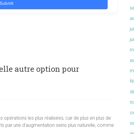
s
a
ju
ju
m
av
lle autre option pour
m
f
d
n
o
 opérations les plus réalisées, car de plus en plus de
s
ts par une d’augmentation seins plus naturelle, comme
a