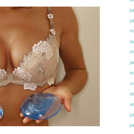
ju
ju
m
av
m
j
n
o
s
a
ju
ju